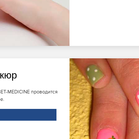
икюр
BET-MEDICINE проводится
е.