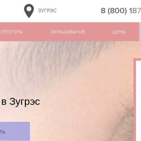
8 (800) 18
ЗУГРЭС
ХИТЕКТУРА
ОКРАШИВАНИЕ
ЦЕНЫ
в Зугрэс
ть