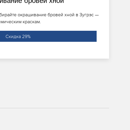
вание бровей хной
бирайте окрашивание бровей хной в Зугрэс —
имическим краскам.
Скидка 29%