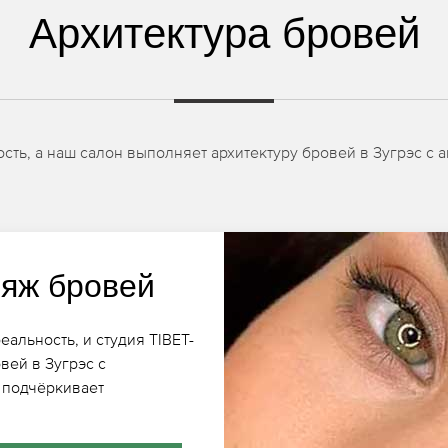
Архитектура бровей
ь, а наш салон выполняет архитектуру бровей в Зугрэс с а
яж бровей
альность, и студия TIBET-
ей в Зугрэс с
 подчёркивает