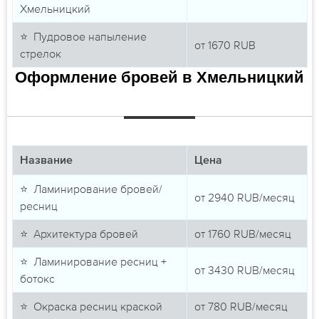
Хмельницкий
⭐ Пудровое напыление
от
1670
RUB
стрелок
Оформление бровей в Хмельницкий
Название
Цена
⭐ Ламинирование бровей/
от
2940
RUB/месяц
ресниц
⭐ Архитектура бровей
от
1760
RUB/месяц
⭐ Ламинирование ресниц +
от
3430
RUB/месяц
ботокс
⭐ Окраска ресниц краской
от
780
RUB/месяц