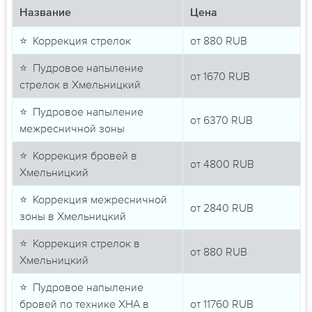
Название
Цена
⭐ Коррекция стрелок
от
880
RUB
⭐ Пудровое напыление
от
1670
RUB
стрелок в Хмельницкий
⭐ Пудровое напыление
от
6370
RUB
межресничной зоны
⭐ Коррекция бровей в
от
4800
RUB
Хмельницкий
⭐ Коррекция межресничной
от
2840
RUB
зоны в Хмельницкий
⭐ Коррекция стрелок в
от
880
RUB
Хмельницкий
⭐ Пудровое напыление
бровей по технике ХНА в
от
11760
RUB