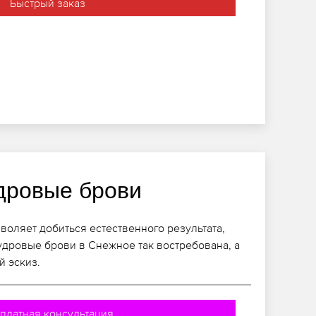
Быстрый заказ
дровые брови
оляет добиться естественного результата,
удровые брови в Снежное так востребована, а
й эскиз.
платная консультация