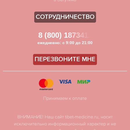
СОТРУДНИЧЕСТВО
8 (800) 1873411
ежедневно: с 9:00 до 21:00
ПЕРЕЗВОНИТЕ МНЕ
Принимаем к оплате
ВНИМАНИЕ! Наш сайт tibet-medicine.ru, носит
исключительно информационный характер и не