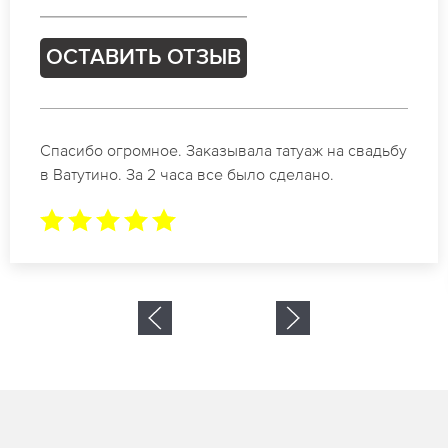
ОСТАВИТЬ ОТЗЫВ
вадьбу
Отличные специалисты своего дела по
коррекции бровей в Ватутино. Замечатель
результат. Буду обращаться еще.