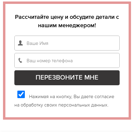
Рассчитайте цену и обсудите детали с
нашим менеджером!
Нажимая на кнопку, Вы даете согласие
на обработку своих персональных данных.