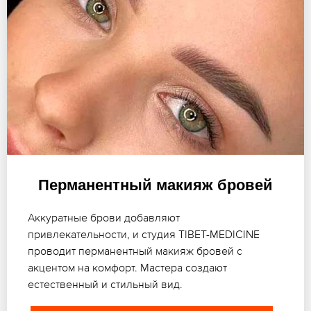
Перманентный макияж бровей
Аккуратные брови добавляют
привлекательности, и студия TIBET-MEDICINE
проводит перманентный макияж бровей с
акцентом на комфорт. Мастера создают
естественный и стильный вид.