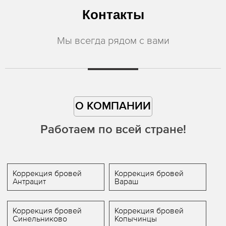
Контакты
Мы всегда рядом с вами
О КОМПАНИИ
Работаем по всей стране!
Коррекция бровей
Коррекция бровей
Антрацит
Вараш
Коррекция бровей
Коррекция бровей
Синельниково
Копычинцы