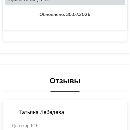
Обновлено: 30.07.2026
Отзывы
Елена Новикова
Договор 948