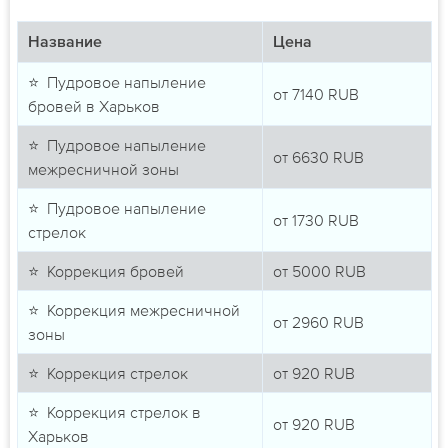
Название
Цена
⭐ Пудровое напыление
от
7140
RUB
бровей в Харьков
⭐ Пудровое напыление
от
6630
RUB
межресничной зоны
⭐ Пудровое напыление
от
1730
RUB
стрелок
⭐ Коррекция бровей
от
5000
RUB
⭐ Коррекция межресничной
от
2960
RUB
зоны
⭐ Коррекция стрелок
от
920
RUB
⭐ Коррекция стрелок в
от
920
RUB
Харьков