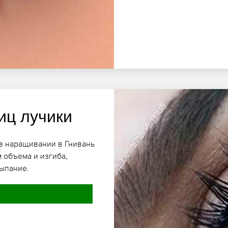
иц лучики
в наращивании в Гнивань
 объема и изгиба,
ыпание.