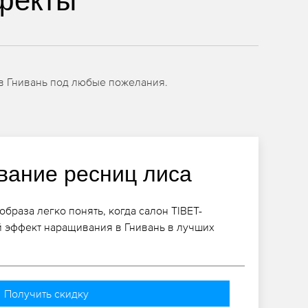
фекты
в Гнивань под любые пожелания.
ание ресниц лиса
браза легко понять, когда салон TIBET-
й эффект наращивания в Гнивань в лучших
Получить скидку