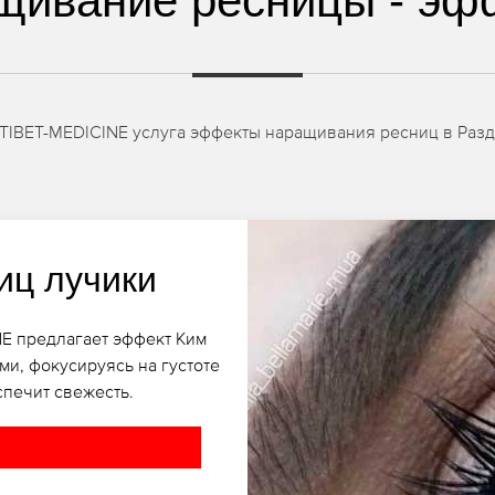
щивание ресницы - эф
 TIBET-MEDICINE услуга эффекты наращивания ресниц в Разд
иц лучики
NE предлагает эффект Ким
ми, фокусируясь на густоте
печит свежесть.