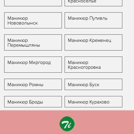
Красноселье
Маникюр
Маникюр Путивль
Нововолынск
Маникюр
Маникюр Кременец
Перемышляны
Маникюр Миргород
Маникюр
Красногоровка
Маникюр Ромны
Маникюр Буск
Маникюр Броды
Маникюр Курахово