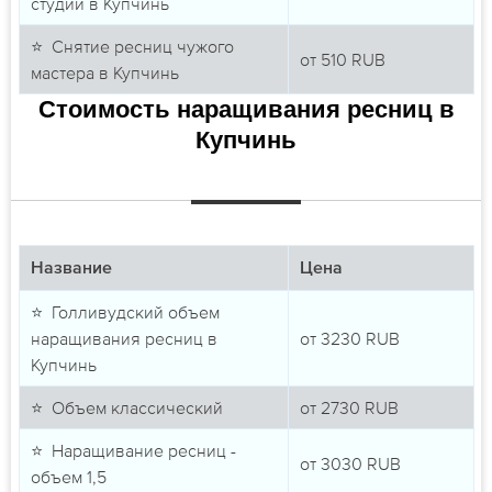
студии в Купчинь
⭐ Снятие ресниц чужого
от
510
RUB
мастера в Купчинь
Стоимость наращивания ресниц в
Купчинь
Название
Цена
⭐ Голливудский объем
наращивания ресниц в
от
3230
RUB
Купчинь
⭐ Объем классический
от
2730
RUB
⭐ Наращивание ресниц -
от
3030
RUB
объем 1,5