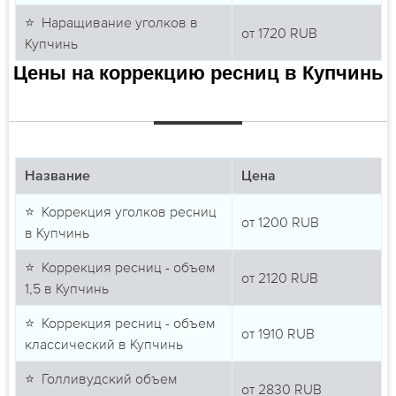
⭐ Наращивание уголков в
от
1720
RUB
Купчинь
Цены на коррекцию ресниц в Купчинь
Название
Цена
⭐ Коррекция уголков ресниц
от
1200
RUB
в Купчинь
⭐ Коррекция ресниц - объем
от
2120
RUB
1,5 в Купчинь
⭐ Коррекция ресниц - объем
от
1910
RUB
классический в Купчинь
⭐ Голливудский объем
от
2830
RUB