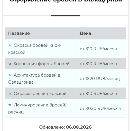
Название
Цена
⭐ Окраска бровей хной/
от
810
RUB/месяц
краской
⭐ Коррекция формы бровей
от
810
RUB/месяц
⭐ Архитектура бровей в
от
1820
RUB/месяц
Салацгрива
⭐ Окраска ресниц краской
от
810
RUB/месяц
⭐ Ламинирование бровей/
от
3030
RUB/месяц
ресниц
Обновлено: 06.08.2026