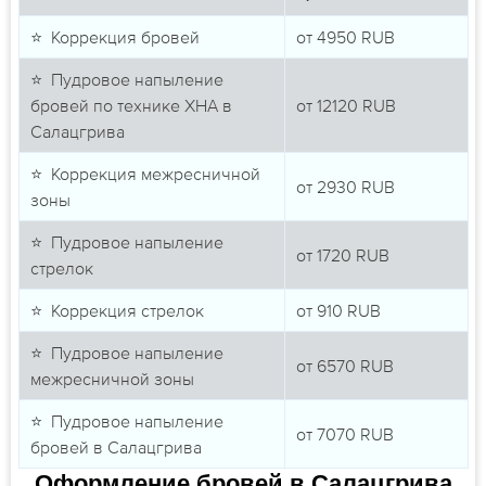
⭐ Коррекция бровей
от
4950
RUB
⭐ Пудровое напыление
бровей по технике ХНА в
от
12120
RUB
Салацгрива
⭐ Коррекция межресничной
от
2930
RUB
зоны
⭐ Пудровое напыление
от
1720
RUB
стрелок
⭐ Коррекция стрелок
от
910
RUB
⭐ Пудровое напыление
от
6570
RUB
межресничной зоны
⭐ Пудровое напыление
от
7070
RUB
бровей в Салацгрива
Оформление бровей в Салацгрива