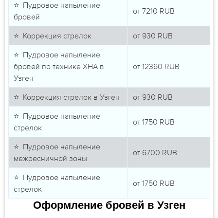
⭐ Пудровое напыление
от
7210
RUB
бровей
⭐ Коррекция стрелок
от
930
RUB
⭐ Пудровое напыление
бровей по технике ХНА в
от
12360
RUB
Узген
⭐ Коррекция стрелок в Узген
от
930
RUB
⭐ Пудровое напыление
от
1750
RUB
стрелок
⭐ Пудровое напыление
от
6700
RUB
межресничной зоны
⭐ Пудровое напыление
от
1750
RUB
стрелок
Оформление бровей в Узген