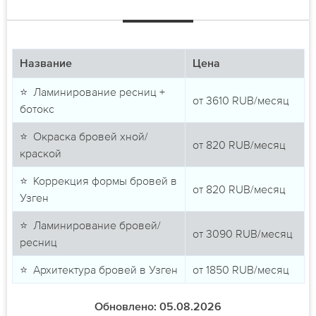
Название
Цена
⭐ Ламинирование ресниц +
от
3610
RUB/месяц
ботокс
⭐ Окраска бровей хной/
от
820
RUB/месяц
краской
⭐ Коррекция формы бровей в
от
820
RUB/месяц
Узген
⭐ Ламинирование бровей/
от
3090
RUB/месяц
ресниц
⭐ Архитектура бровей в Узген
от
1850
RUB/месяц
Обновлено: 05.08.2026