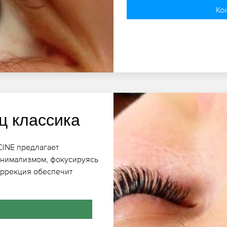
Ко
ц классика
CINE предлагает
инимализмом, фокусируясь
оррекция обеспечит