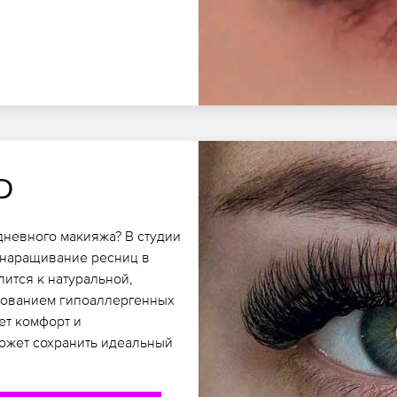
D
дневного макияжа? В студии
 наращивание ресниц в
пится к натуральной,
ьзованием гипоаллергенных
ет комфорт и
может сохранить идеальный