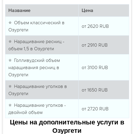
Название
Цена
⭐ Объем классический в
от
2620
RUB
Озургети
⭐ Наращивание ресниц -
от
2910
RUB
объем 1,5 в Озургети
⭐ Голливудский объем
наращивания ресниц в
от
3100
RUB
Озургети
⭐ Наращивание уголков в
от
1650
RUB
Озургети
⭐ Наращивание уголков -
от
2720
RUB
двойной объем
Цены на дополнительные услуги в
Озургети