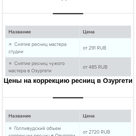
Название
Цена
⭐ Снятие ресниц мастера
от
291
RUB
студии
⭐ Снятие ресниц чужого
от
485
RUB
мастера в Озургети
Цены на коррекцию ресниц в Озургети
Название
Цена
⭐ Голливудский объем
от
2720
RUB
коррекции ресниц в Озургети