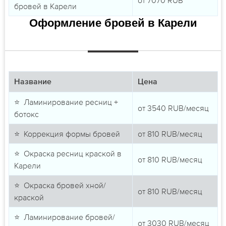
бровей в Карели
Оформление бровей в Карели
Название
Цена
⭐ Ламинирование ресниц +
от
3540
RUB/месяц
ботокс
⭐ Коррекция формы бровей
от
810
RUB/месяц
⭐ Окраска ресниц краской в
от
810
RUB/месяц
Карели
⭐ Окраска бровей хной/
от
810
RUB/месяц
краской
⭐ Ламинирование бровей/
от
3030
RUB/месяц