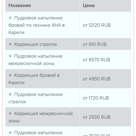
Название
Цена
⭐ Пудровое напыление
бровей по технике ХНА в
от
12120
RUB
Карели
⭐ Коррекция стрелок
от
910
RUB
⭐ Пудровое напыление
от
6570
RUB
межресничной зоны
⭐ Коррекция бровей в
от
4950
RUB
Карели
⭐ Пудровое напыление
от
1720
RUB
стрелок
⭐ Коррекция межресничной
от
2930
RUB
зоны
⭐ Пудровое напыление
от
7070
RUB