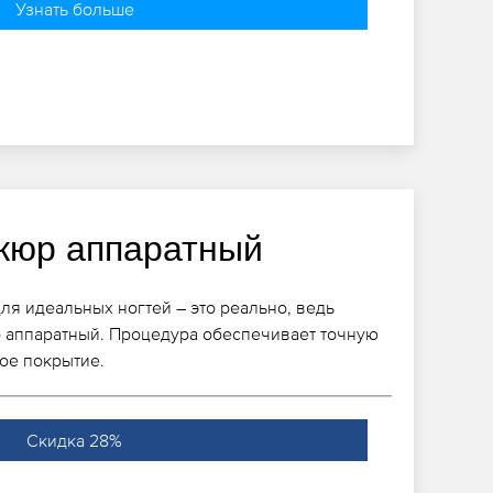
Узнать больше
кюр аппаратный
я идеальных ногтей – это реально, ведь
р аппаратный. Процедура обеспечивает точную
кое покрытие.
Скидка 28%