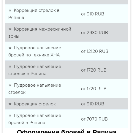
⭐ Коррекция стрелок в
от
910
RUB
Ряпина
⭐ Коррекция межресничной
от
2930
RUB
зоны
⭐ Пудровое напыление
от
12120
RUB
бровей по технике ХНА
⭐ Пудровое напыление
от
1720
RUB
стрелок в Ряпина
⭐ Пудровое напыление
от
1720
RUB
стрелок
⭐ Коррекция стрелок
от
910
RUB
⭐ Пудровое напыление
от
7070
RUB
бровей в Ряпина
Оформление бровей в Ряпина