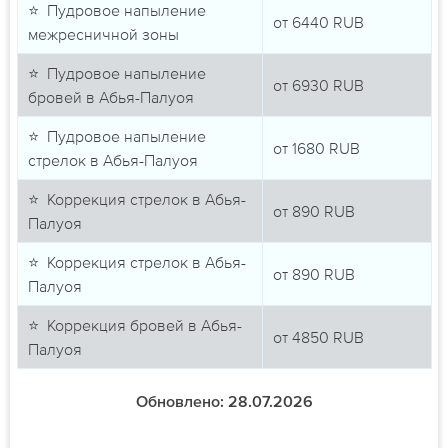
⭐ Пудровое напыление
от
6440
RUB
межресничной зоны
⭐ Пудровое напыление
от
6930
RUB
бровей в Абья-Палуоя
⭐ Пудровое напыление
от
1680
RUB
стрелок в Абья-Палуоя
⭐ Коррекция стрелок в Абья-
от
890
RUB
Палуоя
⭐ Коррекция стрелок в Абья-
от
890
RUB
Палуоя
⭐ Коррекция бровей в Абья-
от
4850
RUB
Палуоя
Обновлено: 28.07.2026