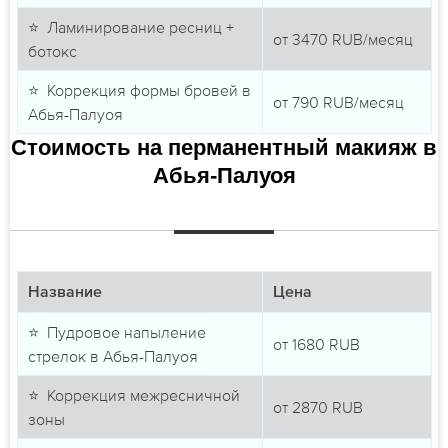
⭐ Ламинирование ресниц +
от
3470
RUB/месяц
ботокс
⭐ Коррекция формы бровей в
от
790
RUB/месяц
Абья-Палуоя
Стоимость на перманентный макияж в
Абья-Палуоя
Название
Цена
⭐ Пудровое напыление
от
1680
RUB
стрелок в Абья-Палуоя
⭐ Коррекция межресничной
от
2870
RUB
зоны