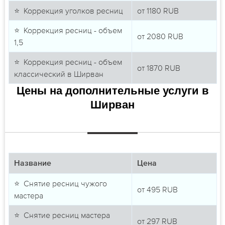
⭐ Коррекция уголков ресниц
от
1180
RUB
⭐ Коррекция ресниц - объем
от
2080
RUB
1,5
⭐ Коррекция ресниц - объем
от
1870
RUB
классический в Ширван
Цены на дополнительные услуги в
Ширван
Название
Цена
⭐ Снятие ресниц чужого
от
495
RUB
мастера
⭐ Снятие ресниц мастера
от
297
RUB