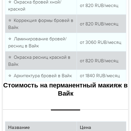
⭐ Окраска бровей хной/
от
820
RUB/месяц
краской
⭐ Коррекция формы бровей в
от
820
RUB/месяц
Вайк
⭐ Ламинирование бровей/
от
3060
RUB/месяц
ресниц в Вайк
⭐ Окраска ресниц краской в
от
820
RUB/месяц
Вайк
⭐ Архитектура бровей в Вайк
от
1840
RUB/месяц
Стоимость на перманентный макияж в
Вайк
Название
Цена