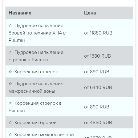
Название
Цена
⭐ Пудровое напыление
бровей по технике ХНА в
от
11880
RUB
Риштан
⭐ Пудровое напыление
от
1680
RUB
стрелок в Риштан
⭐ Коррекция стрелок
от
890
RUB
⭐ Пудровое напыление
от
6440
RUB
межресничной зоны
⭐ Коррекция стрелок в
от
890
RUB
Риштан
⭐ Коррекция бровей
от
4850
RUB
⭐ Коррекция межресничной
от
2870
RUB