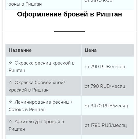
зоны в Риштан
Оформление бровей в Риштан
Название
Цена
⭐ Окраска ресниц краской в
от
790
RUB/месяц
Риштан
⭐ Окраска бровей хной/
от
790
RUB/месяц
краской в Риштан
⭐ Ламинирование ресниц +
от
3470
RUB/месяц
ботокс в Риштан
⭐ Архитектура бровей в
от
1780
RUB/месяц
Риштан