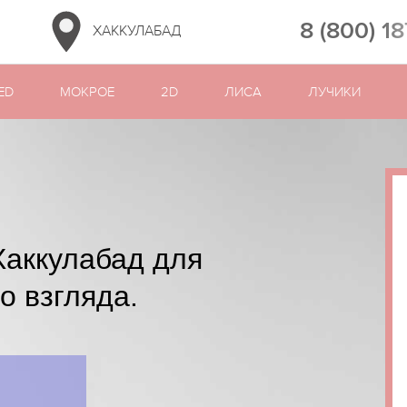
8 (800) 1
ХАККУЛАБАД
ED
МОКРОЕ
2D
ЛИСА
ЛУЧИКИ
Хаккулабад для
о взгляда.