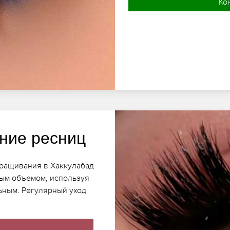
Ко
ние ресниц
аращивания в Хаккулабад
ным объемом, используя
льным. Регулярный уход