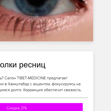
голки ресниц
ь? Салон TIBET-MEDICINE предлагает
и в Хаккулабад с акцентом, фокусируясь на
щимся долго. Коррекция обеспечит свежесть.
Скидка 21%