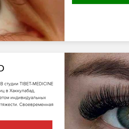
D
В студии TIBET-MEDICINE
ц в Хаккулабад,
четом индивидуальных
з тяжести. Своевременная