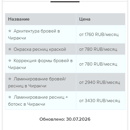
Название
Цена
⭐ Архитектура бровей в
от
1760
RUB/месяц
Чиракчи
⭐ Окраска ресниц краской
от
780
RUB/месяц
⭐ Коррекция формы бровей в
от
780
RUB/месяц
Чиракчи
⭐ Ламинирование бровей/
от
2940
RUB/месяц
ресниц в Чиракчи
⭐ Ламинирование ресниц +
от
3430
RUB/месяц
ботокс в Чиракчи
Обновлено: 30.07.2026