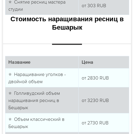
⭐ Снятие ресниц мастера
от
303
RUB
студии
Стоимость наращивания ресниц в
Бешарык
Название
Цена
⭐ Наращивание уголков -
от
2830
RUB
двойной объем
⭐ Голливудский объем
наращивания ресниц в
от
3230
RUB
Бешарык
⭐ Объем классический в
от
2730
RUB
Бешарык