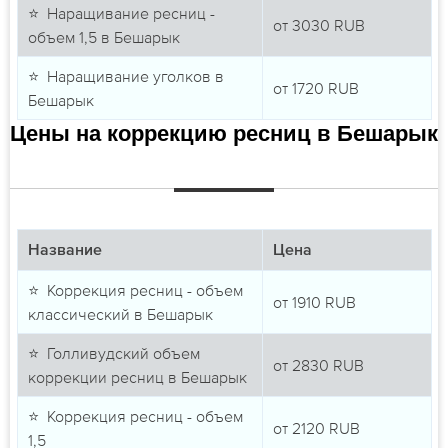
⭐ Наращивание ресниц -
от
3030
RUB
объем 1,5 в Бешарык
⭐ Наращивание уголков в
от
1720
RUB
Бешарык
Цены на коррекцию ресниц в Бешарык
Название
Цена
⭐ Коррекция ресниц - объем
от
1910
RUB
классический в Бешарык
⭐ Голливудский объем
от
2830
RUB
коррекции ресниц в Бешарык
⭐ Коррекция ресниц - объем
от
2120
RUB
1,5