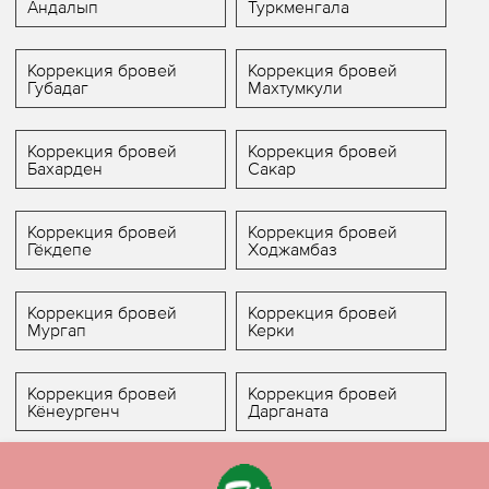
Андалып
Туркменгала
Коррекция бровей
Коррекция бровей
Губадаг
Махтумкули
Коррекция бровей
Коррекция бровей
Бахарден
Сакар
Коррекция бровей
Коррекция бровей
Гёкдепе
Ходжамбаз
Коррекция бровей
Коррекция бровей
Мургап
Керки
Коррекция бровей
Коррекция бровей
Кёнеургенч
Дарганата