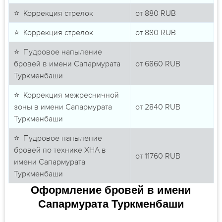
⭐ Коррекция стрелок
от
880
RUB
⭐ Коррекция стрелок
от
880
RUB
⭐ Пудровое напыление
бровей в имени Сапармурата
от
6860
RUB
Туркменбаши
⭐ Коррекция межресничной
зоны в имени Сапармурата
от
2840
RUB
Туркменбаши
⭐ Пудровое напыление
бровей по технике ХНА в
от
11760
RUB
имени Сапармурата
Туркменбаши
Оформление бровей в имени
Сапармурата Туркменбаши