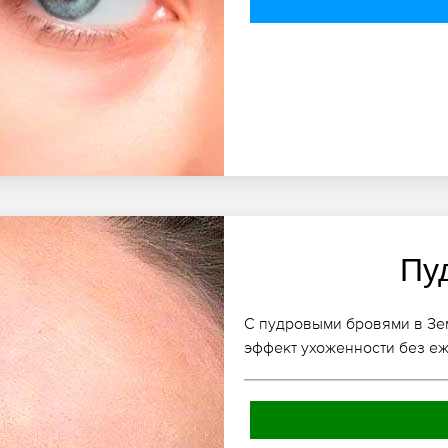
Пу
С пудровыми бровями в Зе
эффект ухоженности без е