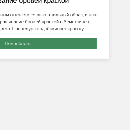
ание бровей краской
ым оттенком создают стильный образ, и наш
крашивание бровей краской в Земетчине с
ета. Процедура подчёркивает красоту.
Подробнее..