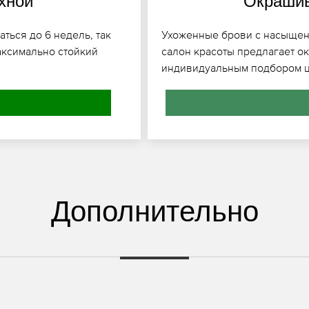
хной
Окрашив
ться до 6 недель, так
Ухоженные брови с насыщенн
аксимально стойкий
салон красоты предлагает о
индивидуальным подбором цв
Дополнительно