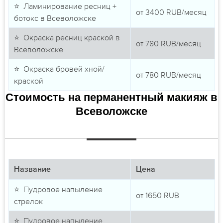
⭐ Ламинирование ресниц +
от
3400
RUB/месяц
ботокс в Всеволожске
⭐ Окраска ресниц краской в
от
780
RUB/месяц
Всеволожске
⭐ Окраска бровей хной/
от
780
RUB/месяц
краской
Стоимость на перманентный макияж в
Всеволожске
Название
Цена
⭐ Пудровое напыление
от
1650
RUB
стрелок
⭐ Пудровое напыление