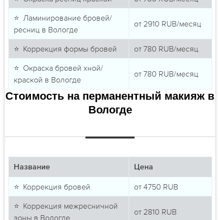
⭐ Ламинирование бровей/
от
2910
RUB/месяц
ресниц в Вологде
⭐ Коррекция формы бровей
от
780
RUB/месяц
⭐ Окраска бровей хной/
от
780
RUB/месяц
краской в Вологде
Стоимость на перманентный макияж в
Вологде
Название
Цена
⭐ Коррекция бровей
от
4750
RUB
⭐ Коррекция межресничной
от
2810
RUB
зоны в Вологде