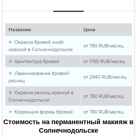
Название
Цена
⭐ Окраска бровей хной/
от
780
RUB/месяц
краской в Солнечнодольске
⭐ Архитектура бровей
от
1760
RUB/месяц
⭐ Ламинирование бровей/
от
2940
RUB/месяц
ресниц
⭐ Окраска ресниц краской в
от
780
RUB/месяц
Солнечнодольске
⭐ Коррекция формы бровей
от
780
RUB/месяц
Стоимость на перманентный макияж в
Солнечнодольске