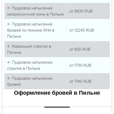
⭐ Пудровое напыление
от
6630
RUB
межресничной зоны в Пильне
⭐ Пудровое напыление
бровей по технике ХНА в
от
12240
RUB
Пильне
⭐ Коррекция стрелок в
от
920
RUB
Пильне
⭐ Пудровое напыление
от
1730
RUB
стрелок в Пильне
⭐ Пудровое напыление
от
7140
RUB
бровей
Оформление бровей в Пильне