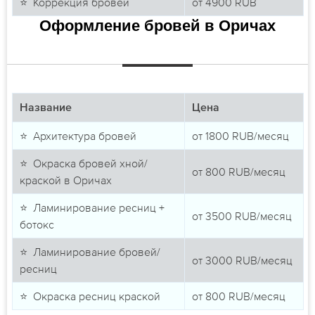
⭐ Коррекция бровей
от
4900
RUB
Оформление бровей в Оричах
Название
Цена
⭐ Архитектура бровей
от
1800
RUB/месяц
⭐ Окраска бровей хной/
от
800
RUB/месяц
краской в Оричах
⭐ Ламинирование ресниц +
от
3500
RUB/месяц
ботокс
⭐ Ламинирование бровей/
от
3000
RUB/месяц
ресниц
⭐ Окраска ресниц краской
от
800
RUB/месяц