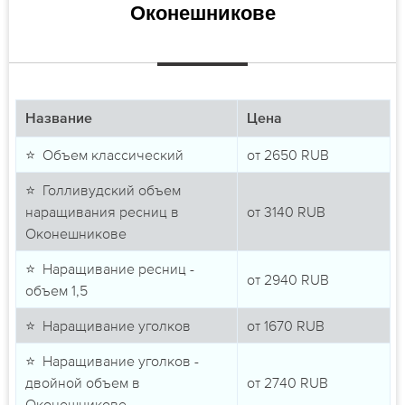
Оконешникове
Название
Цена
⭐ Объем классический
от
2650
RUB
⭐ Голливудский объем
наращивания ресниц в
от
3140
RUB
Оконешникове
⭐ Наращивание ресниц -
от
2940
RUB
объем 1,5
⭐ Наращивание уголков
от
1670
RUB
⭐ Наращивание уголков -
двойной объем в
от
2740
RUB
Оконешникове