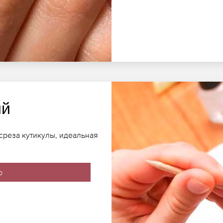
ий
реза кутикулы, идеальная
о