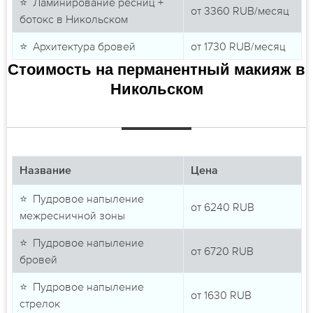
⭐ Ламинирование ресниц +
от
3360
RUB/месяц
ботокс в Никольском
⭐ Архитектура бровей
от
1730
RUB/месяц
Стоимость на перманентный макияж в
Никольском
Название
Цена
⭐ Пудровое напыление
от
6240
RUB
межресничной зоны
⭐ Пудровое напыление
от
6720
RUB
бровей
⭐ Пудровое напыление
от
1630
RUB
стрелок