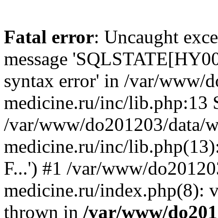
Fatal error
: Uncaught exce
message 'SQLSTATE[HY000]:
syntax error' in /var/www/
medicine.ru/inc/lib.php:13 
/var/www/do201203/data/w
medicine.ru/inc/lib.php(1
F...') #1 /var/www/do20120
medicine.ru/index.php(8):
thrown in
/var/www/do201