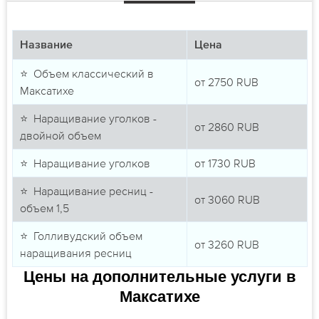
Название
Цена
⭐ Объем классический в
от
2750
RUB
Максатихе
⭐ Наращивание уголков -
от
2860
RUB
двойной объем
⭐ Наращивание уголков
от
1730
RUB
⭐ Наращивание ресниц -
от
3060
RUB
объем 1,5
⭐ Голливудский объем
от
3260
RUB
наращивания ресниц
Цены на дополнительные услуги в
Максатихе