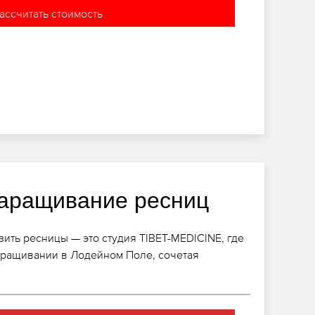
ассчитать стоимость
аращивание ресниц
ить ресницы — это студия TIBET-MEDICINE, где
аращивании в Лодейном Поле, сочетая