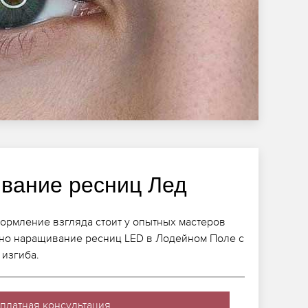
вание ресниц Лед
ормление взгляда стоит у опытных мастеров
пно наращивание ресниц LED в Лодейном Поле с
изгиба.
платная консультация