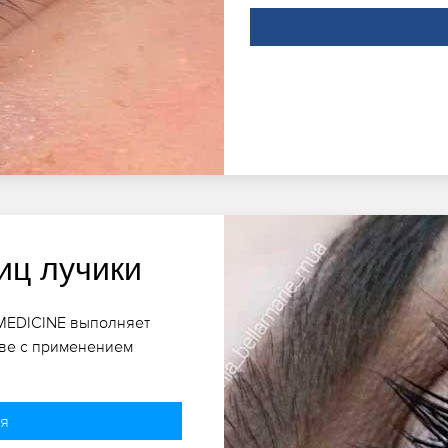
иц лучики
-MEDICINE выполняет
ове с применением
ия