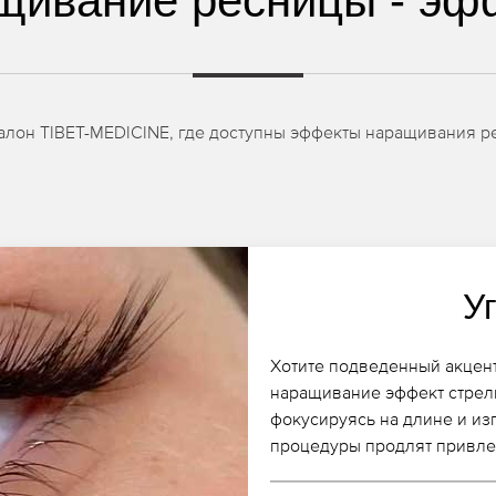
щивание ресницы - эф
салон TIBET-MEDICINE, где доступны эффекты наращивания 
У
Хотите подведенный акцент
наращивание эффект стрелк
фокусируясь на длине и из
процедуры продлят привле