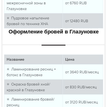
межресничной зоны в
от
6760
RUB
Глазуновке
⭐ Пудровое напыление
от
12480
RUB
бровей по технике ХНА
Оформление бровей в Глазуновке
Название
Цена
⭐ Ламинирование ресниц +
от
3640
RUB/месяц
ботокс в Глазуновке
⭐ Окраска бровей хной/
от
830
RUB/месяц
краской в Глазуновке
⭐ Ламинирование бровей/
от
3120
RUB/месяц
ресниц