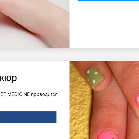
икюр
BET-MEDICINE проводится
о