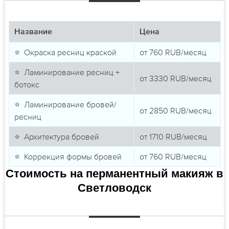
Название
Цена
⭐ Окраска ресниц краской
от
760
RUB/месяц
⭐ Ламинирование ресниц +
от
3330
RUB/месяц
ботокс
⭐ Ламинирование бровей/
от
2850
RUB/месяц
ресниц
⭐ Архитектура бровей
от
1710
RUB/месяц
⭐ Коррекция формы бровей
от
760
RUB/месяц
Стоимость на перманентный макияж в
Светловодск