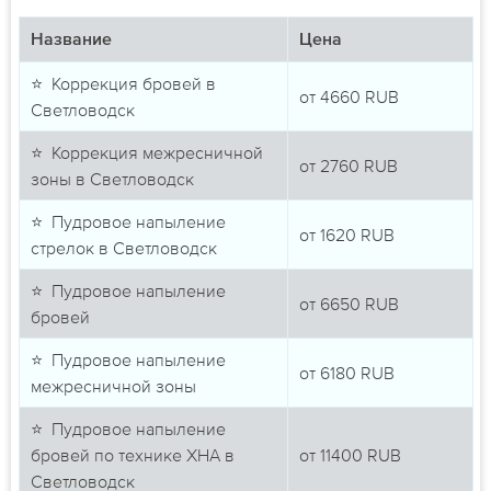
Название
Цена
⭐ Коррекция бровей в
от
4660
RUB
Светловодск
⭐ Коррекция межресничной
от
2760
RUB
зоны в Светловодск
⭐ Пудровое напыление
от
1620
RUB
стрелок в Светловодск
⭐ Пудровое напыление
от
6650
RUB
бровей
⭐ Пудровое напыление
от
6180
RUB
межресничной зоны
⭐ Пудровое напыление
бровей по технике ХНА в
от
11400
RUB
Светловодск