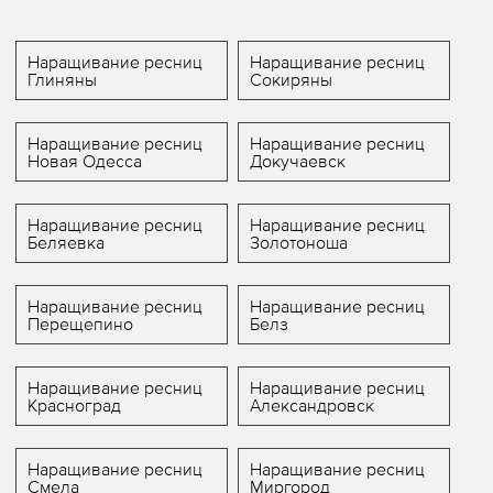
Наращивание ресниц
Наращивание ресниц
Глиняны
Сокиряны
Наращивание ресниц
Наращивание ресниц
Новая Одесса
Докучаевск
Наращивание ресниц
Наращивание ресниц
Беляевка
Золотоноша
Наращивание ресниц
Наращивание ресниц
Перещепино
Белз
Наращивание ресниц
Наращивание ресниц
Красноград
Александровск
Наращивание ресниц
Наращивание ресниц
Смела
Миргород