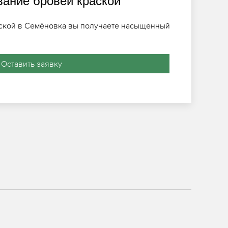
ание бровей краской
ской в Семёновка вы получаете насыщенный
Оставить заявку