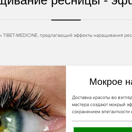
щивание ресницы - эф
он TIBET-MEDICINE, предлагающий эффекты наращивания рес
Мокрое н
Доставка красоты во взгля
мастера создают мокрый э
сохранением элегантности 