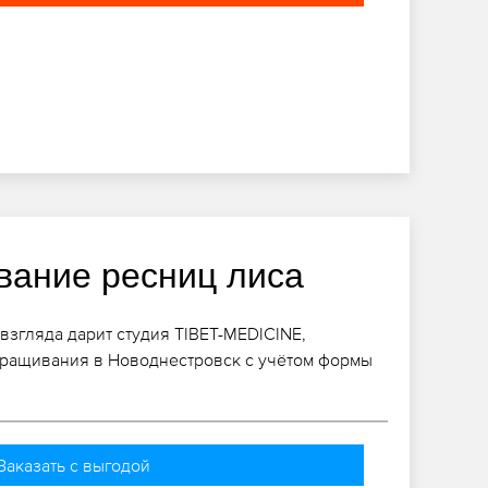
ание ресниц лиса
згляда дарит студия TIBET-MEDICINE,
аращивания в Новоднестровск с учётом формы
Заказать с выгодой