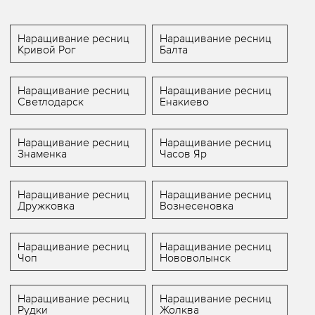
Наращивание ресниц
Наращивание ресниц
Кривой Рог
Балта
Наращивание ресниц
Наращивание ресниц
Светлодарск
Енакиево
Наращивание ресниц
Наращивание ресниц
Знаменка
Часов Яр
Наращивание ресниц
Наращивание ресниц
Дружковка
Вознесеновка
Наращивание ресниц
Наращивание ресниц
Чоп
Нововолынск
Наращивание ресниц
Наращивание ресниц
Рудки
Жолква