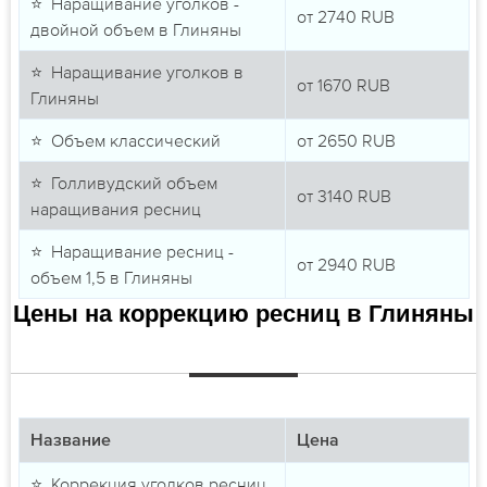
⭐ Наращивание уголков -
от
2740
RUB
двойной объем в Глиняны
⭐ Наращивание уголков в
от
1670
RUB
Глиняны
⭐ Объем классический
от
2650
RUB
⭐ Голливудский объем
от
3140
RUB
наращивания ресниц
⭐ Наращивание ресниц -
от
2940
RUB
объем 1,5 в Глиняны
Цены на коррекцию ресниц в Глиняны
Название
Цена
⭐ Коррекция уголков ресниц