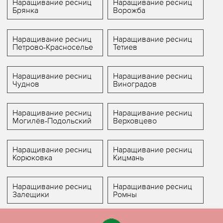
Наращивание ресниц
Наращивание ресниц
Брянка
Ворожба
Наращивание ресниц
Наращивание ресниц
Петрово-Красноселье
Тетиев
Наращивание ресниц
Наращивание ресниц
Чуднов
Виноградов
Наращивание ресниц
Наращивание ресниц
Могилёв-Подольский
Верховцево
Наращивание ресниц
Наращивание ресниц
Корюковка
Кицмань
Наращивание ресниц
Наращивание ресниц
Залещики
Ромны