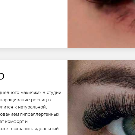
D
дневного макияжа? В студии
 наращивание ресниц в
пится к натуральной,
ьзованием гипоаллергенных
ет комфорт и
может сохранить идеальный