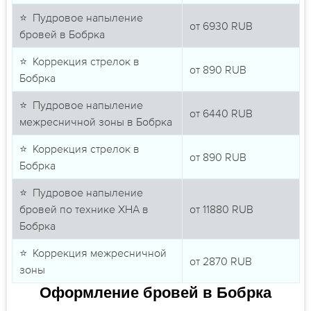
⭐ Пудровое напыление
от
6930
RUB
бровей в Бобрка
⭐ Коррекция стрелок в
от
890
RUB
Бобрка
⭐ Пудровое напыление
от
6440
RUB
межресничной зоны в Бобрка
⭐ Коррекция стрелок в
от
890
RUB
Бобрка
⭐ Пудровое напыление
бровей по технике ХНА в
от
11880
RUB
Бобрка
⭐ Коррекция межресничной
от
2870
RUB
зоны
Оформление бровей в Бобрка