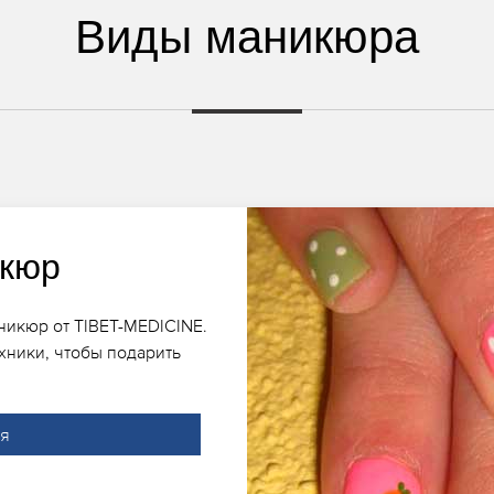
Виды маникюра
икюр
никюр от TIBET-MEDICINE.
хники, чтобы подарить
ия