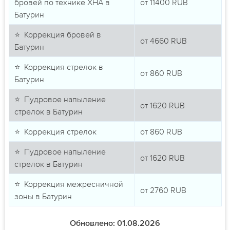
бровей по технике ХНА в
от
11400
RUB
Батурин
⭐ Коррекция бровей в
от
4660
RUB
Батурин
⭐ Коррекция стрелок в
от
860
RUB
Батурин
⭐ Пудровое напыление
от
1620
RUB
стрелок в Батурин
⭐ Коррекция стрелок
от
860
RUB
⭐ Пудровое напыление
от
1620
RUB
стрелок в Батурин
⭐ Коррекция межресничной
от
2760
RUB
зоны в Батурин
Обновлено: 01.08.2026