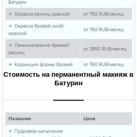
Батурин
⭐ Окраска ресниц краской
от
760
RUB/месяц
⭐ Окраска бровей хной/
от
760
RUB/месяц
краской
⭐ Ламинирование бровей/
от
2850
RUB/месяц
ресниц
⭐ Коррекция формы бровей
от
760
RUB/месяц
Стоимость на перманентный макияж в
Батурин
Название
Цена
⭐ Пудровое напыление